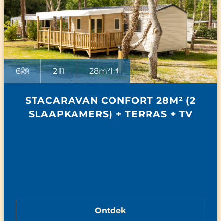
6
2
28m²
STACARAVAN CONFORT 28M² (2
SLAAPKAMERS) + TERRAS + TV
Ontdek