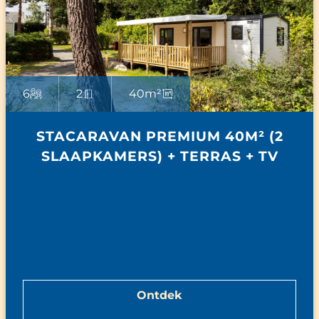
6
2
40m²
STACARAVAN PREMIUM 40M² (2
SLAAPKAMERS) + TERRAS + TV
Ontdek