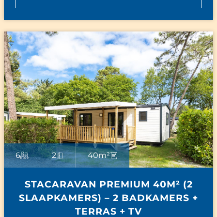
6
2
40m²
STACARAVAN PREMIUM 40M² (2
SLAAPKAMERS) – 2 BADKAMERS +
TERRAS + TV