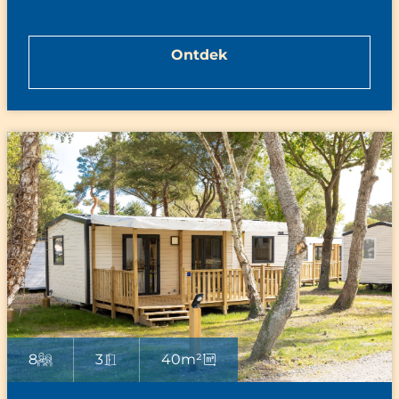
Ontdek
8
3
40m²