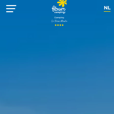
NL
EN
FR
DE