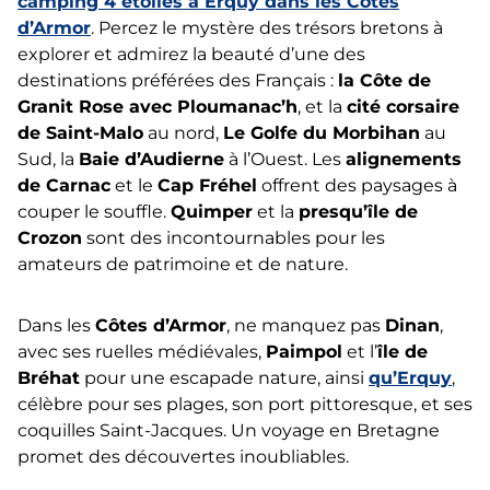
camping 4 étoiles à Erquy dans les Côtes
d’Armor
. Percez le mystère des trésors bretons à
explorer et admirez la beauté d’une des
destinations préférées des Français :
la Côte de
Granit Rose avec Ploumanac’h
, et la
cité corsaire
de Saint-Malo
au nord,
Le Golfe du Morbihan
au
Sud, la
Baie d’Audierne
à l’Ouest. Les
alignements
de Carnac
et le
Cap Fréhel
offrent des paysages à
couper le souffle.
Quimper
et la
presqu’île de
Crozon
sont des incontournables pour les
amateurs de patrimoine et de nature.
Dans les
Côtes d’Armor
, ne manquez pas
Dinan
,
avec ses ruelles médiévales,
Paimpol
et l’
île de
Bréhat
pour une escapade nature, ainsi
qu’Erquy
,
célèbre pour ses plages, son port pittoresque, et ses
coquilles Saint-Jacques. Un voyage en Bretagne
promet des découvertes inoubliables.