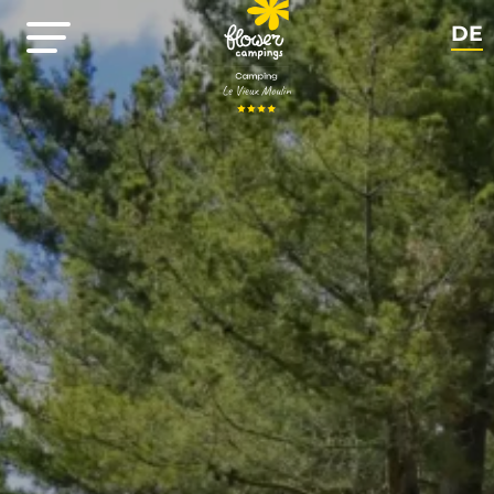
DE
NL
EN
FR