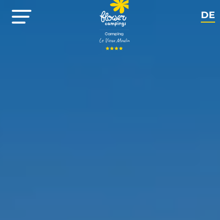
DE
NL
EN
FR