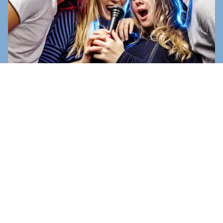
Festliche Abende
Unser Campingplatz im Herzen der Côtes-d’Armor
lädt Sie zu geselligen Abenden ein, um Ihren
Urlaub zu feiern. Genießen Sie im Sommer die
festlichen und fröhlichen Abende, die auf dem
Campingplatz organisiert werden. Besuchen Sie
Musikabende
, um mit der Familie oder Freunden
zu tanzen und lassen Sie die jungen Sänger bei
Karaoke-Shows
glänzen.
Hypnoseshows
,
Konzerte